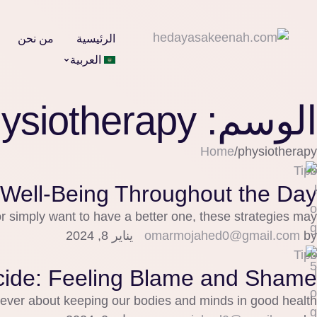
الرئيسية
من نحن
العربية
الوسم:
ysiotherapy
Home
/
physiotherapy
Tips
 Well-Being Throughout the Day
 simply want to have a better one, these strategies may …
by 
omarmojahed0@gmail.com
يناير 8, 2024
Tips
uicide: Feeling Blame and Shame
ver about keeping our bodies and minds in good health.